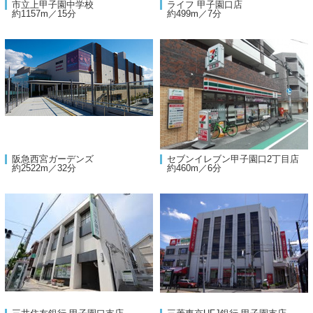
市立上甲子園中学校
ライフ 甲子園口店
約1157m／15分
約499m／7分
阪急西宮ガーデンズ
セブンイレブン甲子園口2丁目店
約2522m／32分
約460m／6分