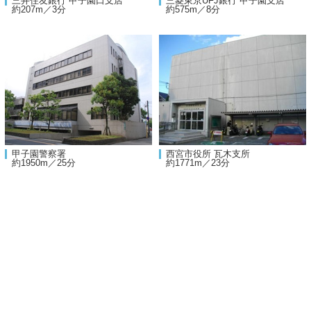
三井住友銀行 甲子園口支店
三菱東京UFJ銀行 甲子園支店
約207m／3分
約575m／8分
甲子園警察署
西宮市役所 瓦木支所
約1950m／25分
約1771m／23分