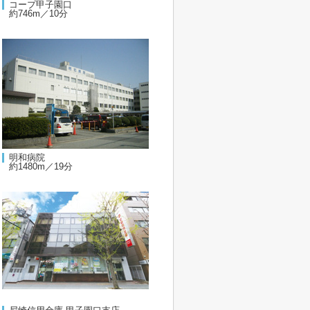
コープ甲子園口
約746m／10分
明和病院
約1480m／19分