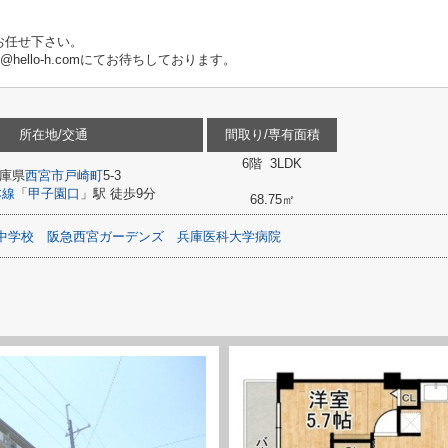
お任せ下さい。
fo@hello-h.comにてお待ちしております。
所在地/交通
間取り/専有面積
6階 3LDK
庫県
西宮市
戸崎町
5-3
本線
「
甲子園口
」駅 徒歩9分
68.75㎡
中学校
阪急西宮ガーデンズ
兵庫医科大学病院