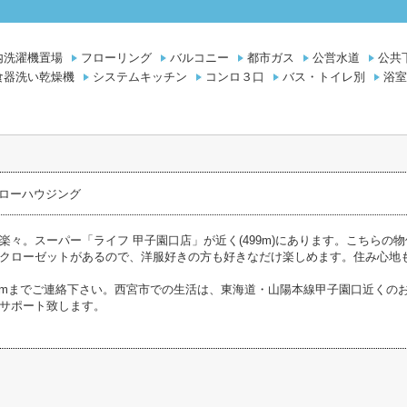
内洗濯機置場
フローリング
バルコニー
都市ガス
公営水道
公共
食器洗い乾燥機
システムキッチン
コンロ３口
バス・トイレ別
浴室
ローハウジング
楽々。スーパー「ライフ 甲子園口店」が近く(499m)にあります。こちらの物
クローゼットがあるので、洋服好きの方も好きなだけ楽しめます。住み心地
lo-h.comまでご連絡下さい。西宮市での生活は、東海道・山陽本線甲子園口近
サポート致します。