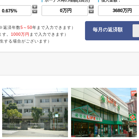
ボーナス時の増額(1回分)
借入金額：
※返済年数
5～50
年まで入力できます）
毎月の返済額
ます。
1000万円
まで入力できます）
生する場合がございます）