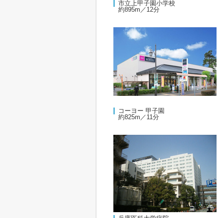
市立上甲子園小学校
約895m／12分
コーヨー 甲子園
約825m／11分