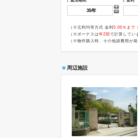
返済期間
金利
（※元利均等方式 金利
5.00％まで
（※ボーナスは
年2回
で計算してい
（※物件購入時、その他諸費用が発
周辺施設