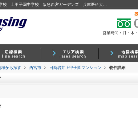
日商岩井上甲子園マンション｜上甲子園小学校 上甲子園中学校 阪急西宮ガーデンズ 兵庫医科大学病院｜西宮・甲子園・鳴尾エリアの不動産探しはハローハウジング
営業時間：月・木・金 9
)地域から探す
>
西宮市
>
日商岩井上甲子園マンション
>
物件詳細
ン
区