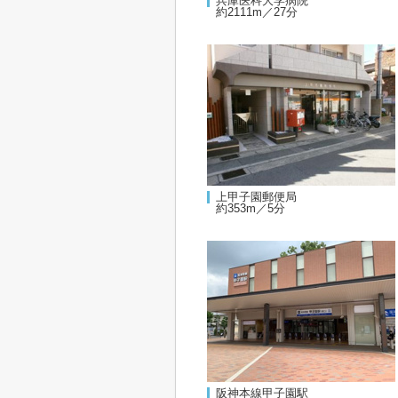
兵庫医科大学病院
約2111m／27分
上甲子園郵便局
約353m／5分
阪神本線甲子園駅