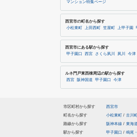
マンション特集ページ
西宮市の町名から探す
小松東町
上田西町
笠屋町
上甲子園
西宮市にある駅から探す
甲子園口
西宮
さくら夙川
夙川
今津
ルネ門戸東西棟周辺の駅から探す
西宮
阪神国道
甲子園口
今津
市区町村から探す
西宮市
町名から探す
小松東町
/
古川
路線から探す
阪神本線
/
東海
駅から探す
甲子園口
/
鳴尾