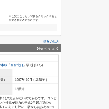
※ご覧になりたい写真をクリックすると
拡大されて表示されます。
情報の見方
【中古マンション】
戸本線
「
西宮北口
」駅 徒歩17分
-
年数）
1997年 10月 ( 築28年 )
13階建
庫 門戸支店が近いので安心です。コンビ
着いた外観が魅力の平成9年10月築の物
多くの方に好評の、駅から徒歩3分に位