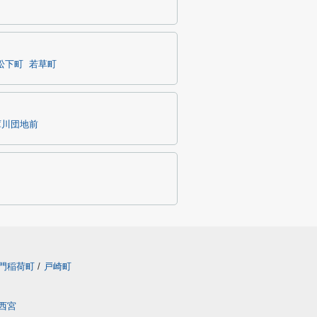
松下町
若草町
庫川団地前
門稲荷町
/
戸崎町
西宮