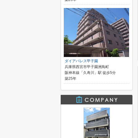
ダイアパレス甲子園
兵庫県西宮市甲子園洲鳥町
阪神本線「久寿川」駅 徒歩5分
築25年