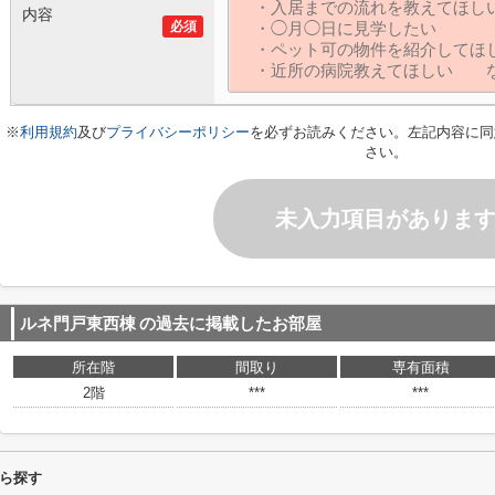
内容
必須
※
利用規約
及び
プライバシーポリシー
を必ずお読みください。左記内容に同
さい。
未入力項目がありま
ルネ門戸東西棟
の過去に掲載したお部屋
所在階
間取り
専有面積
2階
***
***
ら探す