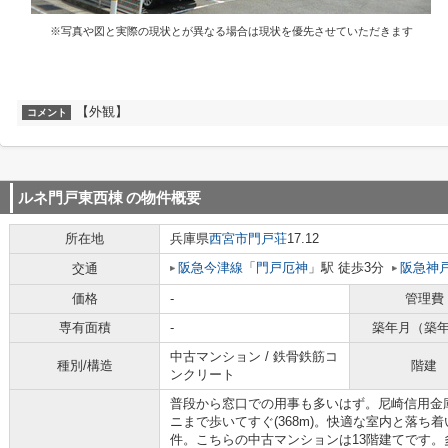
※写真や図と実際の現状とが異なる場合は現状を優先させていただきます
【外観】
コメント
ルネ門戸東西棟
の物件概要
所在地
兵庫県
西宮市
門戸荘
17.12
阪急今津線
「
門戸厄神
」駅 徒歩3分
阪急神
交通
価格
-
管理費
専有面積
-
築年月（築
中古マンション / 鉄骨鉄筋コ
種別/構造
階建
ンクリート
普段から窓口での用事も多いはず。尼崎信用金
ニまで歩いてすぐ(368m)。快適な室内と落ち
件。こちらの中古マンションは13階建てです。