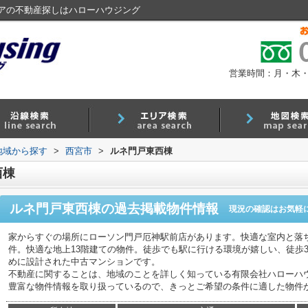
アの不動産探しはハローハウジング
営業時間：月・木・金 9
)地域から探す
>
西宮市
>
ルネ門戸東西棟
西棟
ルネ門戸東西棟
の過去掲載物件情報
現況の確認はお気軽
家からすぐの場所にローソン門戸厄神駅前店があります。快適な室内と落ち
件。快適な地上13階建ての物件。徒歩でも駅に行ける環境が嬉しい、徒歩
めに設計された中古マンションです。
不動産に関することは、地域のことを詳しく知っている有限会社ハローハ
豊富な物件情報を取り扱っているので、きっとご希望の条件に適した物件