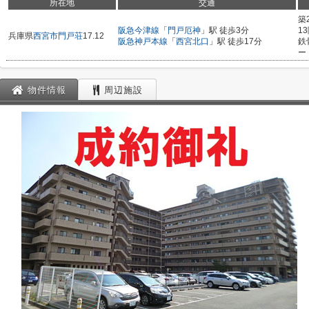
所在地
交通
築
阪急今津線
「
門戸厄神
」駅 徒歩3分
1
兵庫県
西宮市
門戸荘
17.12
阪急神戸本線
「
西宮北口
」駅 徒歩17分
鉄
ー
物件情報
周辺施設