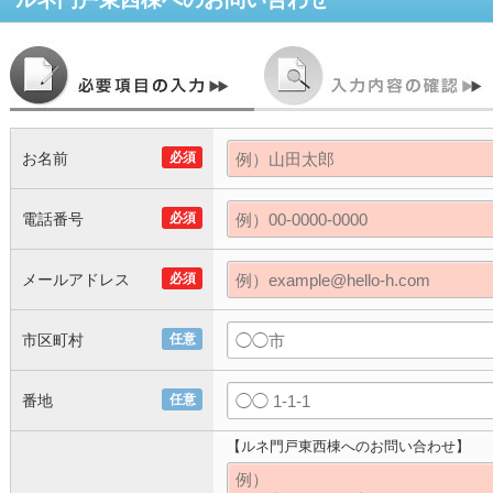
お名前
必須
電話番号
必須
メールアドレス
必須
市区町村
任意
番地
任意
【ルネ門戸東西棟へのお問い合わせ】