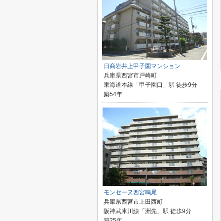
日商岩井上甲子園マンション
兵庫県西宮市戸崎町
東海道本線「甲子園口」駅 徒歩9分
築54年
モンセーヌ西宮鳴尾
兵庫県西宮市上田西町
阪神武庫川線「洲先」駅 徒歩9分
築25年