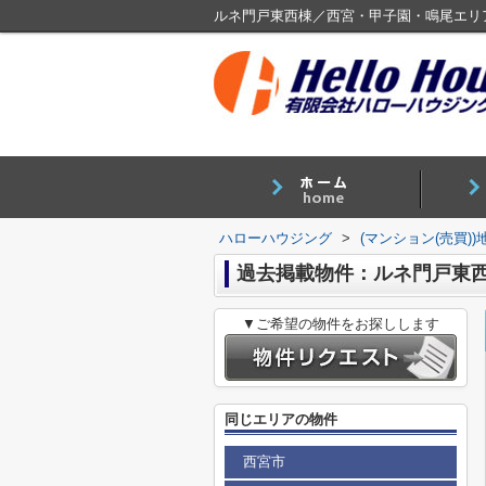
ルネ門戸東西棟／西宮・甲子園・鳴尾エリ
ハローハウジング
>
(マンション(売買)
過去掲載物件：ルネ門戸東
▼ご希望の物件をお探しします
同じエリアの物件
西宮市