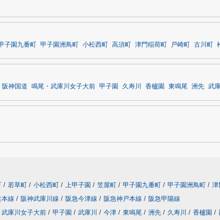
甲子園九番町
甲子園洲鳥町
小松西町
高須町
津門稲荷町
戸崎町
古川町
阪神国道
鳴尾・武庫川女子大前
甲子園
久寿川
香櫨園
東鳴尾
洲先
武
町
/
若草町
/
小松西町
/
上甲子園
/
笠屋町
/
甲子園九番町
/
甲子園洲鳥町
/
津
道本線
/
阪神武庫川線
/
阪急今津線
/
阪急神戸本線
/
阪急甲陽線
・武庫川女子大前
/
甲子園
/
武庫川
/
今津
/
東鳴尾
/
洲先
/
久寿川
/
香櫨園
/