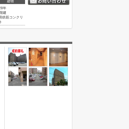
建物
28年
3階建
骨鉄筋コンクリ
ト