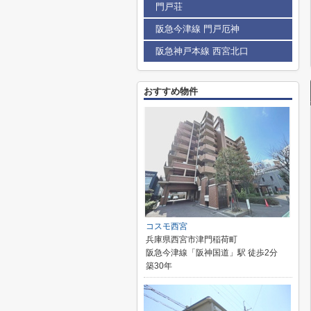
門戸荘
阪急今津線 門戸厄神
阪急神戸本線 西宮北口
おすすめ物件
コスモ西宮
兵庫県西宮市津門稲荷町
阪急今津線「阪神国道」駅 徒歩2分
築30年