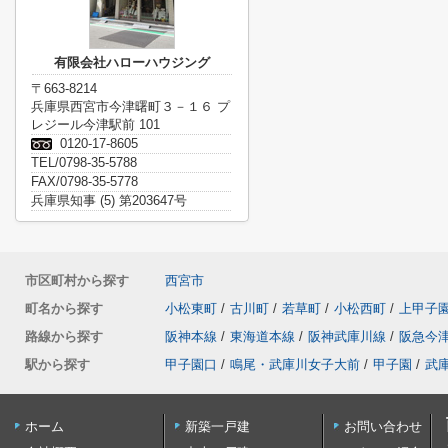
有限会社ハローハウジング
〒663-8214
兵庫県西宮市今津曙町３－１６ プ
レジール今津駅前 101
0120-17-8605
TEL/0798-35-5788
FAX/0798-35-5778
兵庫県知事 (5) 第203647号
市区町村から探す
西宮市
町名から探す
小松東町
/
古川町
/
若草町
/
小松西町
/
上甲子
路線から探す
阪神本線
/
東海道本線
/
阪神武庫川線
/
阪急今
駅から探す
甲子園口
/
鳴尾・武庫川女子大前
/
甲子園
/
武
ホーム
新築一戸建
お問い合わせ