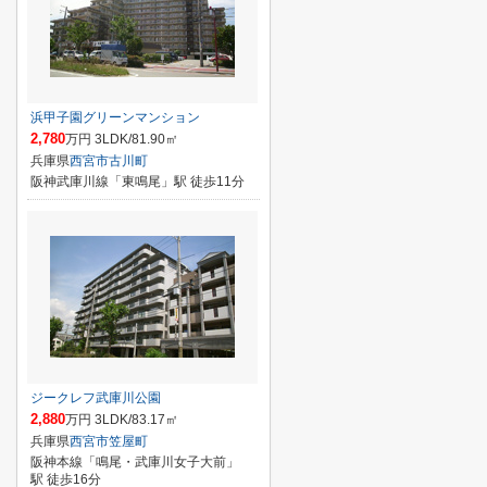
浜甲子園グリーンマンション
2,780
万円 3LDK/81.90㎡
兵庫県
西宮市
古川町
阪神武庫川線「東鳴尾」駅 徒歩11分
ジークレフ武庫川公園
2,880
万円 3LDK/83.17㎡
兵庫県
西宮市
笠屋町
阪神本線「鳴尾・武庫川女子大前」
駅 徒歩16分