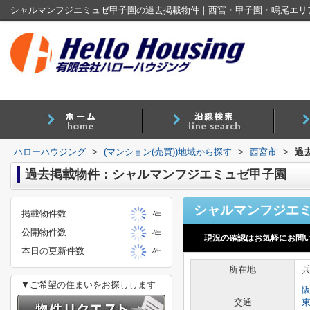
ハローハウジング
>
(マンション(売買))地域から探す
>
西宮市
>
過
過去掲載物件：シャルマンフジエミュゼ甲子園
掲載物件数
件
公開物件数
件
現況の確認はお気軽にお問
本日の更新件数
件
所在地
▼ご希望の住まいをお探しします
交通