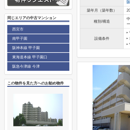
築年月（築年数）
2
同じエリアの中古マンション
種別/構造
西宮市
南甲子園
設備条件
阪神本線 甲子園
東海道本線 甲子園口
阪急今津線 今津
この物件を見た方へのお勧め物件