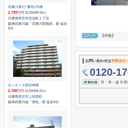
武庫川第2三番街1号棟
2,799
万円 3LDK/89.56㎡
兵庫県
西宮市
高須町
１丁目
阪神武庫川線「武庫川団地前」駅 徒歩
8分
【外観】
お問い合わせは
有限会社
0120-17
月・木・金 9:3
モンセーヌ西宮鳴尾
2,788
万円 2LDK/68.03㎡
兵庫県
西宮市
上田西町
阪神武庫川線「洲先」駅 徒歩9分