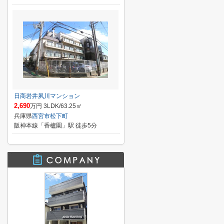
日商岩井夙川マンション
2,690
万円 3LDK/63.25㎡
兵庫県
西宮市
松下町
阪神本線「香櫨園」駅 徒歩5分