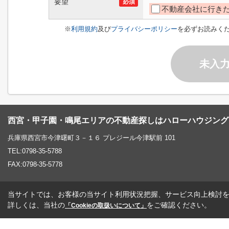
要望
必須
不動産会社に行き
※
利用規約
及び
プライバシーポリシー
を必ずお読みく
未入
西宮・甲子園・鳴尾エリアの不動産探しはハローハウジング
兵庫県西宮市今津曙町３－１６ プレジール今津駅前 101
TEL:0798-35-5788
FAX:0798-35-5778
当サイトでは、お客様の当サイト利用状況把握、サービス向上検討を目
詳しくは、当社の
をご確認ください。
「Cookieの取扱いについて」