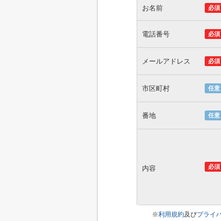
お名前
必須
電話番号
必須
メールアドレス
必須
市区町村
任意
番地
任意
必須
内容
※
利用規約
及び
プライ